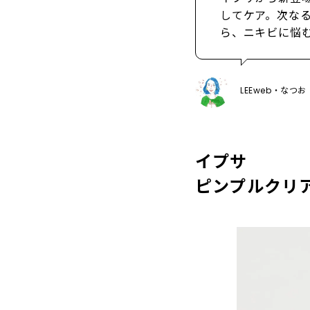
してケア。次な
ら、ニキビに悩
LEEweb・なつ
イプサ
ピンプルクリア