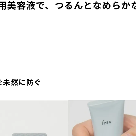
用美容液で、つるんとなめらか
る
を未然に防ぐ