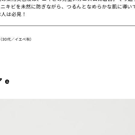
るニキビを未然に防ぎながら、つるんとなめらかな肌に導い
む人は必見！
お（30代／イエベ秋）
 e