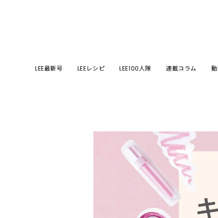
LEE最新号
LEEレシピ
LEE100人隊
連載コラム
動