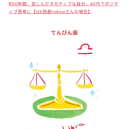
約10年間、苦しんだネガティブな自分。40代でポジテ
ィブ思考に【LEE読者tokoaさんの場合】
てんびん座