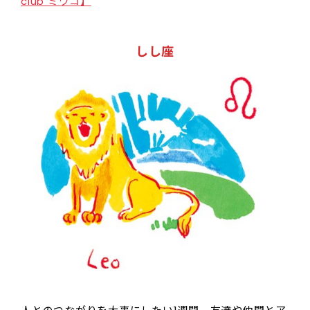
club ミワコ】
しし座