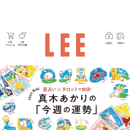
LEE
LEE
Login
Menu
マルシェ
100人隊