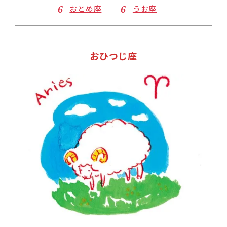
おとめ座
うお座
おひつじ座