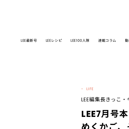
LEE最新号
LEEレシピ
LEE100人隊
連載コラム
動
LIFE
LEE編集長きっこ・
LEE7月
めくかご、