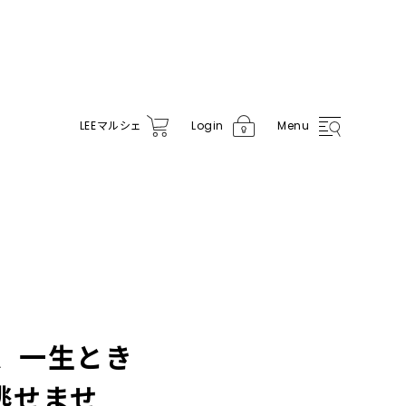
LEE
マルシェ
Login
Menu
デ、一生とき
逃せませ