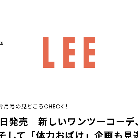
画
今月号の見どころCHECK！
号本日発売｜新しいワンツーコー
そして「体力おばけ」企画も見