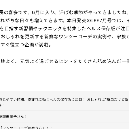
集長の喜多です。6月に入り、汗ばむ季節がやってきましたね
れがちな日々も増えてきます。本日発売のLEE7月号では、
”を目指す新習慣やテクニックを特集したヘルス保存版が注目
のおしゃれを更新する新鮮なワンツーコーデの実例や、家族
にすぐ役立つ企画が満載。
心地よく、元気よく過ごせるヒントをたくさん詰め込んだ一
感じやすい時期。夏疲れに効くヘルス保存版に注目！ おしゃれは“簡単だけど新
す！
多部未華子さん！
「ワンツーコーデの磨き方」！！