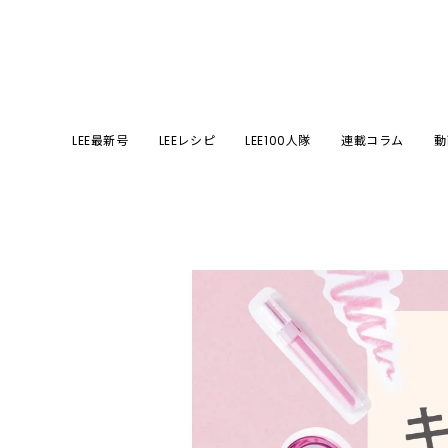
LEE最新号
LEEレシピ
LEE100人隊
連載コラム
動