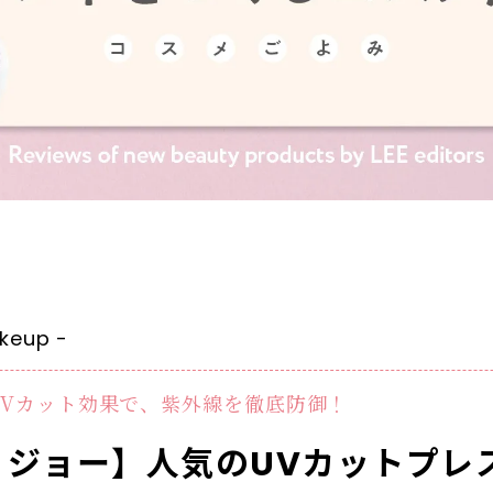
eup -
UVカット効果で、紫外線を徹底防御！
＆ ジョー】人気のUVカットプレ