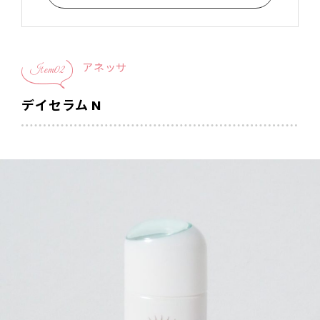
アネッサ
Item02
デイセラム N