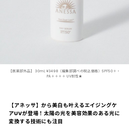
【医薬部外品】 30mL ¥3498（編集部調べの税込価格）SPF50＋・
PA＋＋＋＋ UV耐性★
【アネッサ】から美白も叶えるエイジングケ
アUVが登場！太陽の光を美容効果のある光に
変換する技術にも注目