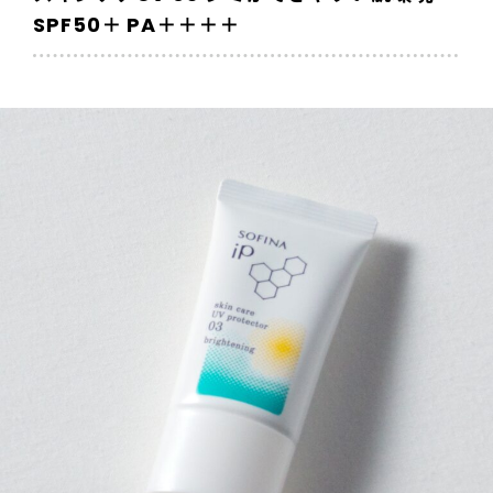
SPF50＋ PA＋＋＋＋