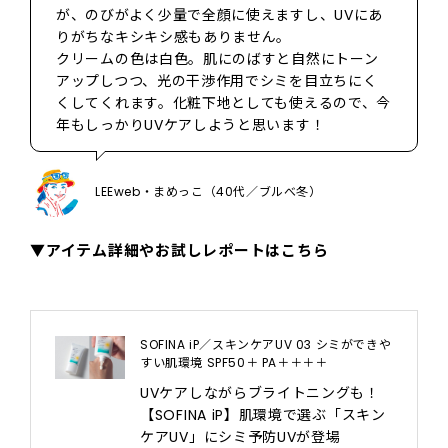
が、のびがよく少量で全顔に使えますし、UVにあ
りがちなキシキシ感もありません。
クリームの色は白色。肌にのばすと自然にトーン
アップしつつ、光の干渉作用でシミを目立ちにく
くしてくれます。化粧下地としても使えるので、今
年もしっかりUVケアしようと思います！
LEEweb・まめっこ（40代／ブルべ冬）
▼アイテム詳細やお試しレポートはこちら
SOFINA iP／スキンケアUV 03 シミができや
すい肌環境 SPF50＋ PA＋＋＋＋
UVケアしながらブライトニングも！
【SOFINA iP】肌環境で選ぶ「スキン
ケアUV」にシミ予防UVが登場