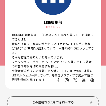
LEE編集部
LEE Editors
1983年の創刊以来、「心地よいおしゃれと暮らし」を提案し
てきたLEE。
仕事や子育て、家事に慌ただしい日々でも、LEEを手に取れ
ば“好き”と“共感”が詰まっていて、一日の終わりにホッとでき
る。
そんな存在でありたいと思っています。
ファッション、ビューティ、インテリア、料理、そして読者
の本音や時代を切り取る読み物……。
今読者が求めている情報に寄り添い、LEE、LEEweb、通販の
LEEマルシェが一体となって、毎日をポジティブな気分で過ご
公式サイト
せる企画をお届けします！
この連載コラムをフォローする