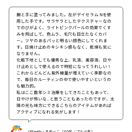
腕と手に塗ってみました。左がデイセラム Nを使
用した手です。サラサラとしたテクスチャーなの
でのびがよく、ライトピンクパールの効果でくす
みを飛ばして、色ムラ、毛穴も目立たなくカバ
ー。ツヤのあるパッと明るい顔色にしてくれま
す。日焼け止めのキシキシ感もなく、乾燥も気に
なりません。
化粧下地としても優秀な上、乳液、美容液、日や
け止めとして使えるので時短になってうれしい！
これからどんどん紫外線量が増えていく季節なの
で、毎日のルーティンの中で使いやすいというの
も魅力的。
私はここ数年シミ治療をしてきたこともあって、
日やけが怖いな…と思うこともあったのですが、太
陽の光も味方にできるこちらのアイテムがあれば
アクティブになれる気がします！
LEEweb・まめっこ（40代／ブルべ冬）