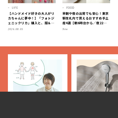
LIFE
FOOD
【ハンドメイド好きの大人がリ
早朝や夜の出発でも安心！東京
カちゃんに夢中！】「フォトジ
駅改札内で買えるおすすめ手土
ェニックリカ」購入と、服＆ク
産4選【朝6時台から／夜22時
ローゼットの手づくり実例をご
まで営業】
2026.08.05
New
紹介【LEE100人隊・2026】
LIFE
FORTUNE
PR