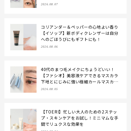
2026.08.07
コリアンダー＆ペッパーの心地よい香り
【イソップ】新ボディクレンザーは自分
へのごほうびにもギフトにも！
2026.08.06
40代のまつ毛メイクにちょうどいい！
【ファシオ】美容液ケアできるマスカラ
下地とにじみに強い極細カールマスカラ
をお試し
2026.08.05
【TOERI】忙しい大人のための2ステッ
プ・スキンケアをお試し！ミニマムな手
間でリュクスな効果を