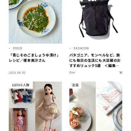
FOOD
FASHION
「青じそのごましょうゆ漬け」
パタゴニア、モンベルなど、旅
レシピ／榎本美沙さん
にも毎日の生活にも大活躍のお
すすめリュック5選 ＜編集部
セレクト＞【LEEマルシェ】
New
2026.08.02
LEE100人隊
注目