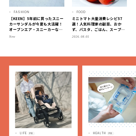
FASHION
FOOD
【KEEN】5年前に買ったスニー
ミニトマト大量消費レシピ57
カーサンダルが今夏も大活躍！
選！人気料理家の副菜、おか
オープンエア・スニーカーなら
ず、パスタ、ごはん、スープま
涼しくて歩きやすい【LEE編集
で【保存版】
New
2026.08.05
部の「お気に入り、語らせ
て！」#71】
HEALTH
FORTUNE
PR