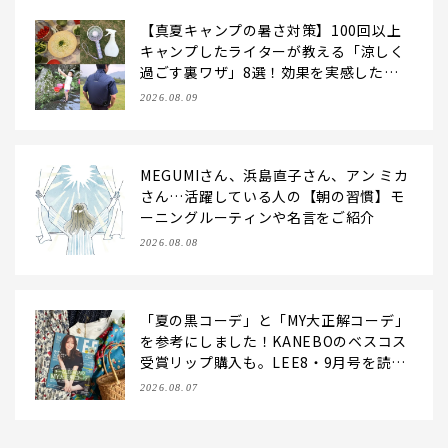
【真夏キャンプの暑さ対策】100回以上
キャンプしたライターが教える「涼しく
過ごす裏ワザ」8選！効果を実感したア
イデアだけを伝授
2026.08.09
MEGUMIさん、浜島直子さん、アン ミカ
さん…活躍している人の【朝の習慣】モ
ーニングルーティンや名言をご紹介
2026.08.08
「夏の黒コーデ」と「MY大正解コーデ」
を参考にしました！KANEBOのベスコス
受賞リップ購入も。LEE8・9月号を読ん
だ6人の感想【LEE100人隊のレビューvo
2026.08.07
l.6・2026】