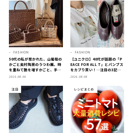
FASHION
FASHION
50代の私が惹かれた、山葡萄の
【ユニクロ】40代が話題の「P
かごと奥村陶房のうつわ展。時
EACE FOR ALL T」とパンプス
を重ねて艶を増すかごと、手仕
をカブり買い！…注目の3記事
事の美しさに出会いました。
をチェック♪【LEE100人隊・2
2026.08.06
2026.08.08
【LEE DAYS club tanpopo】
026】
注目
レシピまとめ