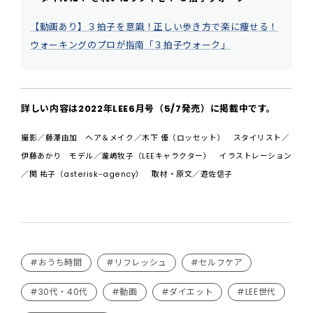
【動画あり】３拍子を意識！正しい歩き方で楽に痩せる！
ウォーキングのプロが指南「３拍子ウォーク」
詳しい内容は2022年LEE6月号（5/7発売）に掲載中です。
撮影／藤澤由加 ヘア＆メイク／木下 優（ロッセット） スタイリスト／
伊藤あかり モデル／瀧嶋牧子（LEEキャラクター） イラストレーション
／関 祐子（asterisk-agency） 取材・原文／遊佐信子
#おうち時間
#リフレッシュ
#セルフケア
#30代・40代
#動画
#ダイエット
#LEE世代