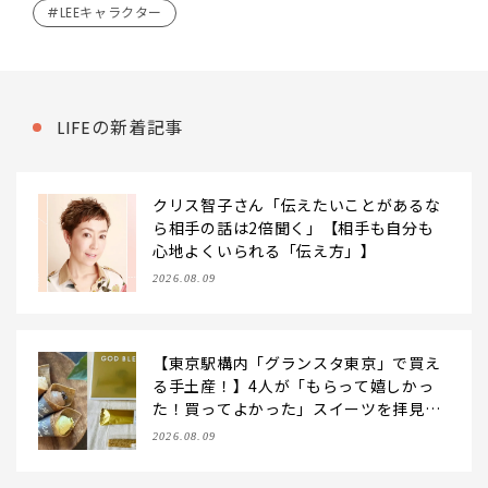
#LEEキャラクター
LIFEの新着記事
クリス智子さん「伝えたいことがあるな
ら相手の話は2倍聞く」【相手も自分も
心地よくいられる「伝え方」】
2026.08.09
【東京駅構内「グランスタ東京」で買え
る手土産！】4人が「もらって嬉しかっ
た！買ってよかった」スイーツを拝見♪
GOD BLESS BUTTERのバター菓子、SO
2026.08.09
BAPのミニクレープ…etc.【2026】