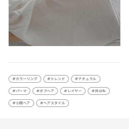
#カラーリング
#トレンド
#ナチュラル
#パーマ
#ボブヘア
#レイヤー
#外はね
#小顔ヘア
#ヘアスタイル