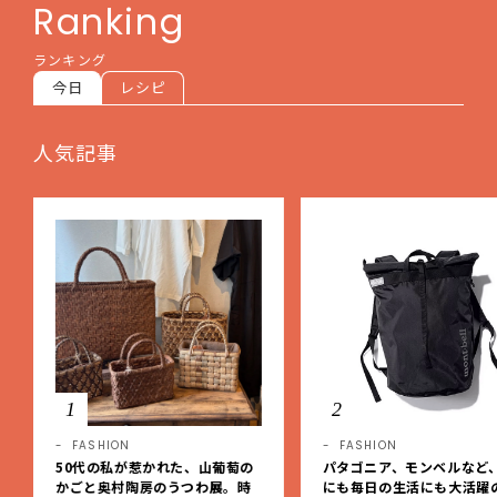
Ranking
ランキング
今日
レシピ
人気記事
1
2
FASHION
FASHION
50代の私が惹かれた、山葡萄の
パタゴニア、モンベルなど
かごと奥村陶房のうつわ展。時
にも毎日の生活にも大活躍