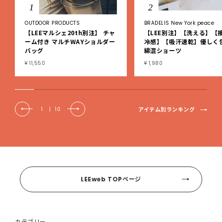
1
2
OUTDOOR PRODUCTS
BRADELIS New York peace
【LEEマルシェ20th別注】 チャ
【LEE別注】【洗える】【
ーム付き マルチWAYショルダー
冷感】【吸汗速乾】優しく
バッグ
綿混ショーツ
¥ 11,550
¥ 1,980
アイテム別ランキング
1
|
10
LEEweb TOPページ
カテゴリー