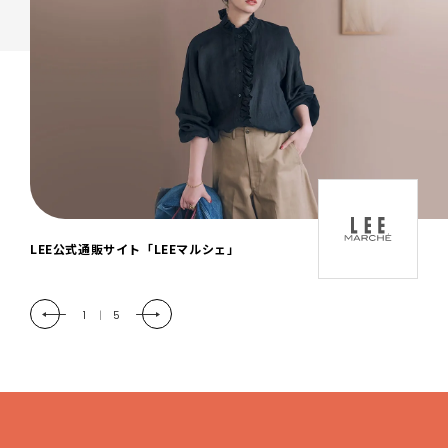
「LEE DAYS」本物志向にときめく。大人カ
ジュアル＆暮らしの雑貨
2
|
5