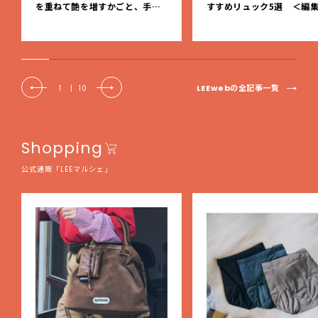
を重ねて艶を増すかごと、手仕
すすめリュック5選 ＜編
事の美しさに出会いました。【L
レクト＞【LEEマルシェ】
EE DAYS club tanpopo】
LEEwebの全記事一覧
1
|
10
Shopping
公式通販「LEEマルシェ」