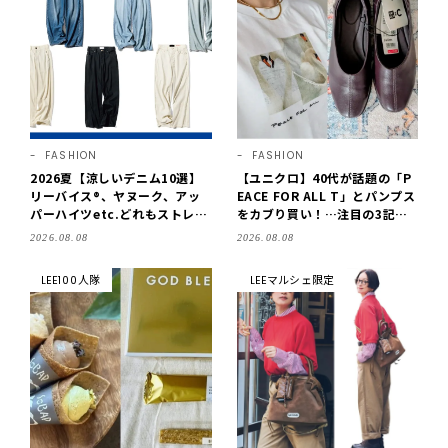
FASHION
FASHION
2026夏【涼しいデニム10選】
【ユニクロ】40代が話題の「P
リーバイス®、ヤヌーク、アッ
EACE FOR ALL T」とパンプス
パーハイツetc.どれもストレス
をカブり買い！…注目の3記事
フリーなはき心地！
をチェック♪【LEE100人隊・2
2026.08.08
2026.08.08
026】
LEE100人隊
LEEマルシェ限定