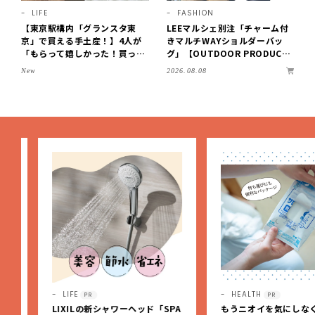
LIFE
FASHION
【東京駅構内「グランスタ東
LEEマルシェ別注「チャーム付
京」で買える手土産！】4人が
きマルチWAYショルダーバッ
「もらって嬉しかった！買って
グ」【OUTDOOR PRODUCT
よかった」スイーツを拝見♪G
S ×LEE100人隊】第3弾はリッ
2026.08.08
New
OD BLESS BUTTERのバター
チ映えにこだわり！
菓子、SOBAPのミニクレー
プ…etc.【2026】
LIFE
HEALTH
PR
PR
LIXILの新シャワーヘッド「SPA
もうニオイを気にしなくっ