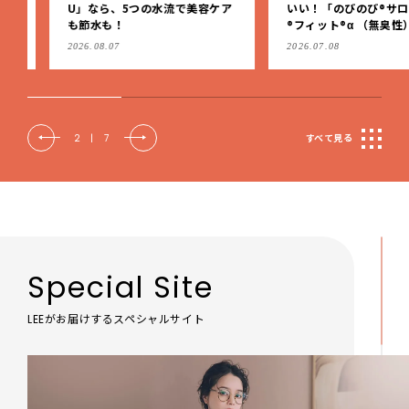
U」なら、5つの水流で美容ケア
いい！「のびのび®サロン
も節水も！
®フィット®α （無臭性）」
肩こりや足腰のダルさを出
2026.08.07
2026.07.08
もケア
2
|
7
すべて見る
Special Site
LEEがお届けするスペシャルサイト