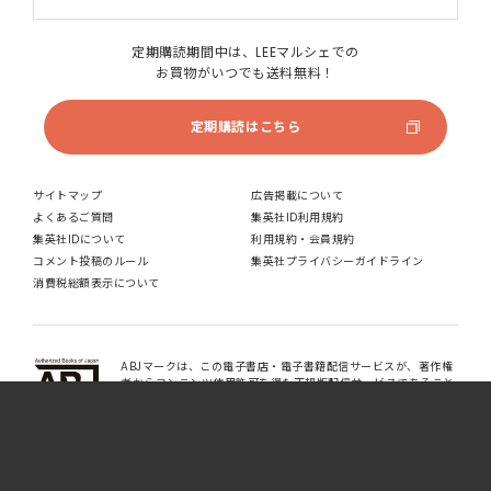
定期購読期間中は、LEEマルシェでの
お買物がいつでも送料無料！
定期購読はこちら
サイトマップ
広告掲載について
よくあるご質問
集英社ID利用規約
集英社IDについて
利用規約・会員規約
コメント投稿のルール
集英社プライバシーガイドライン
消費税総額表示について
ABJマークは、この電子書店・電子書籍配信サービスが、著作権
者からコンテンツ使用許可を得た正規版配信サービスであること
を示す登録商標（登録番号 第6091713号）です。ABJマークの詳
細、ABJマークを掲示しているサービスの一覧は
こちら
。