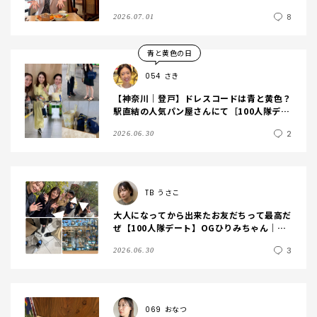
ランチしました♪
8
2026.07.01
青と黄色の日
054
さき
【神奈川｜登戸】ドレスコードは青と黄色？
駅直結の人気パン屋さんにて［100人隊デー
ト］2時間半の近況報告会◎
2
2026.06.30
TB
うさこ
大人になってから出来たお友だちって最高だ
ぜ【100人隊デート】OGひりみちゃん｜し
ょこみ｜aimi｜リエ
3
2026.06.30
069
おなつ