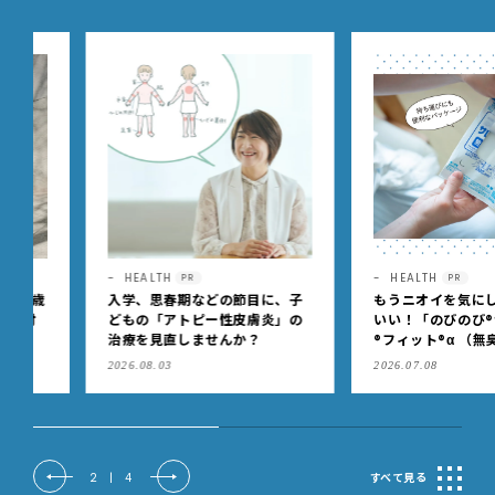
HEALTH
HEALTH
PR
PR
入学、思春期などの節目に、子
もうニオイを気にしなくっ
どもの「アトピー性皮膚炎」の
いい！「のびのび®サロン
治療を見直しませんか？
®フィット®α （無臭性）」
肩こりや足腰のダルさを出
2026.08.03
2026.07.08
もケア
2
|
4
すべて見る