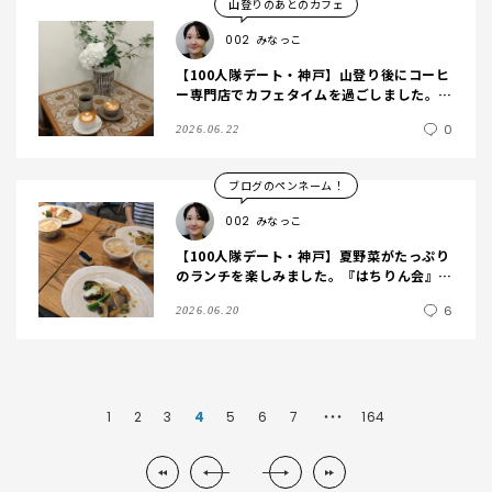
山登りのあとのカフェ
002
みなっこ
【100人隊デート・神戸】山登り後にコーヒ
ー専門店でカフェタイムを過ごしました。
『はちりん会』後編
0
2026.06.22
ブログのペンネーム！
002
みなっこ
【100人隊デート・神戸】夏野菜がたっぷり
のランチを楽しみました。『はちりん会』in
六甲
6
2026.06.20
1
2
3
4
5
6
7
164
・・・