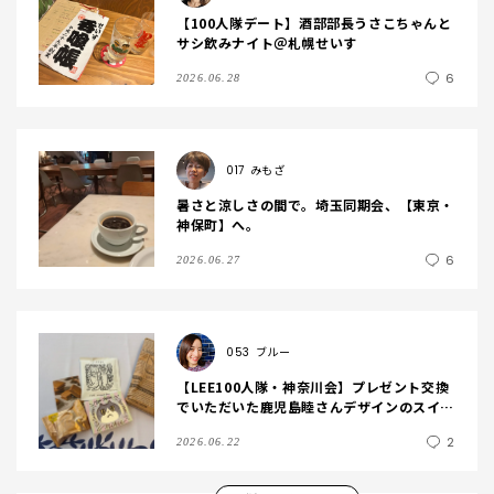
【100人隊デート】酒部部長うさこちゃんと
サシ飲みナイト＠札幌せいす
6
2026.06.28
017
みもざ
暑さと涼しさの間で。埼玉同期会、【東京・
神保町】へ。
6
2026.06.27
053
ブルー
【LEE100人隊・神奈川会】プレゼント交換
でいただいた鹿児島睦さんデザインのスイー
ツが可愛すぎた♡
2
2026.06.22