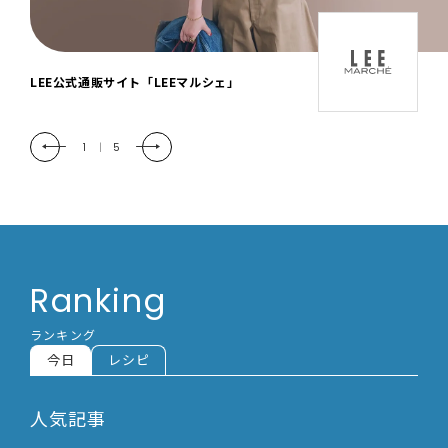
「LEE DAYS」本物志向にときめく。大人カ
ジュアル＆暮らしの雑貨
2
|
5
Ranking
ランキング
今日
レシピ
人気記事