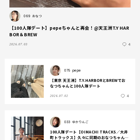
069
おなつ
【100人隊デート】pepeちゃんと再会！@天王洲T.Y HAR
BOR＆BREW
4
2026.07.03
075
pepe
【東京 天王洲】T.Y.HARBORとBREWでお
なつちゃんと100人隊デート
4
2026.07.02
033
ゆかりんご
100人隊デート【OIMACHI TRACKS／大井
町トラックス】久々に同期のおなつちゃんと