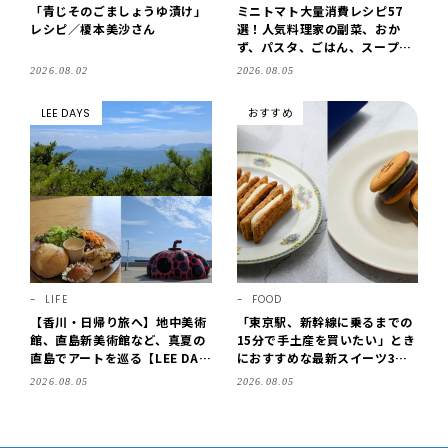
「青じそのごましょうゆ漬け」
ミニトマト大量消費レシピ57
レシピ／榎本美沙さん
選！人気料理家の副菜、おか
ず、パスタ、ごはん、スープま
で【保存版】
2026.08.02
2026.08.05
LEE DAYS
おすすめ
LIFE
FOOD
【香川・日帰り旅へ】地中美術
「東京駅、新幹線に乗るまでの
館、直島新美術館など、真夏の
15分で手土産を買いたい」とき
直島でアートを巡る【LEE DAY
におすすめな最新スイーツ3選
S club ミワコ】
【東京駅改札内・朝8時開店】
2026.08.05
2026.08.05