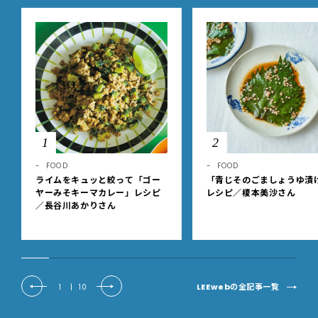
1
2
FOOD
FOOD
ライムをキュッと絞って「ゴー
「青じそのごましょうゆ漬
ヤーみそキーマカレー」レシピ
レシピ／榎本美沙さん
／長谷川あかりさん
LEEwebの全記事一覧
1
|
10