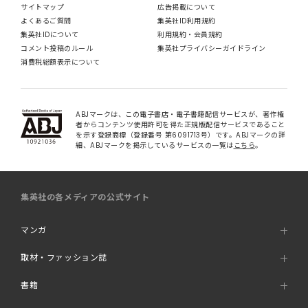
サイトマップ
広告掲載について
よくあるご質問
集英社ID利用規約
集英社IDについて
利用規約・会員規約
コメント投稿のルール
集英社プライバシーガイドライン
消費税総額表示について
ABJマークは、この電子書店・電子書籍配信サービスが、著作権
者からコンテンツ使用許可を得た正規版配信サービスであること
を示す登録商標（登録番号 第6091713号）です。ABJマークの詳
細、ABJマークを掲示しているサービスの一覧は
こちら
。
集英社の各メディアの公式サイト
マンガ
取材・ファッション誌
書籍