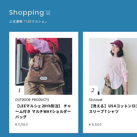
Shopping
公式通販「LEEマルシェ」
1
2
OUTDOOR PRODUCTS
12closet
【LEEマルシェ20th別注】 チャ
【洗える】USAコットンロ
ーム付き マルチWAYショルダー
スリーブTシャツ
バッグ
¥ 11,550
¥ 5,500