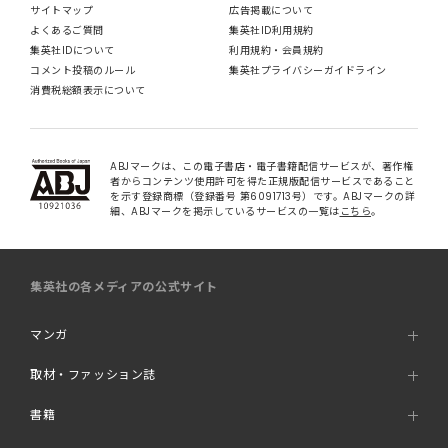
サイトマップ
広告掲載について
よくあるご質問
集英社ID利用規約
集英社IDについて
利用規約・会員規約
コメント投稿のルール
集英社プライバシーガイドライン
消費税総額表示について
ABJマークは、この電子書店・電子書籍配信サービスが、著作権
者からコンテンツ使用許可を得た正規版配信サービスであること
を示す登録商標（登録番号 第6091713号）です。ABJマークの詳
細、ABJマークを掲示しているサービスの一覧は
こちら
。
集英社の各メディアの公式サイト
マンガ
取材・ファッション誌
書籍