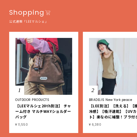
Shopping
公式通販「LEEマルシェ」
1
2
OUTDOOR PRODUCTS
BRADELIS New York peace
【LEEマルシェ20th別注】 チャ
【LEE別注】【洗える】【
ーム付き マルチWAYショルダー
冷感】【吸汗速乾】【UVカ
バッグ
ト】楽なのに補整！ブラ付
ブタンクトップ
¥ 11,550
¥ 6,380