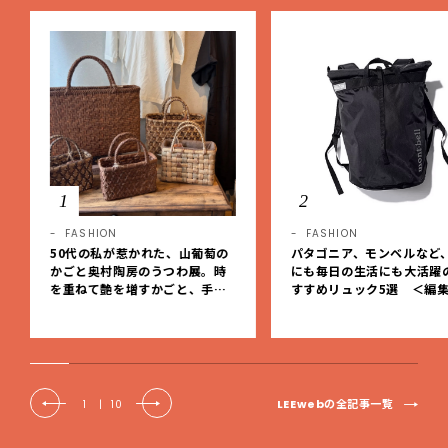
1
2
FASHION
FASHION
50代の私が惹かれた、山葡萄の
パタゴニア、モンベルなど
かごと奥村陶房のうつわ展。時
にも毎日の生活にも大活躍
を重ねて艶を増すかごと、手仕
すすめリュック5選 ＜編
事の美しさに出会いました。【L
レクト＞【LEEマルシェ】
EE DAYS club tanpopo】
LEEwebの全記事一覧
1
|
10