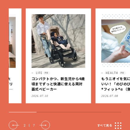
LIFE
HEALTH
PR
PR
コンパクトかつ、新生児から4歳
もうニオイを気にしなくっ
頃までずっと快適に使える両対
いい！「のびのび®サロン
面式ベビーカー
®フィット®α （無臭性）」
肩こりや足腰のダルさを出
2026.07.10
2026.07.08
もケア
2
|
7
すべて見る