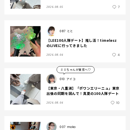
7
2026.08.05
087
とと
【LEE100人隊デート】推し活！timelesz
のLIVEに行ってきました
4
2026.08.04
ミミちゃんが東京へ♡
010
アイコ
【東京・八重洲】「ポワンエリーニュ」東京
出張の同期を囲んで！真夏の100人隊デート
10
2026.08.04
007
moko