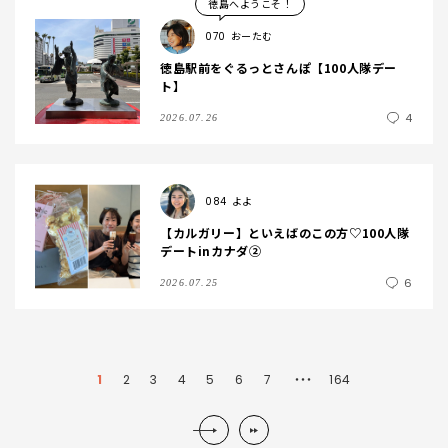
徳島へようこそ！
070
おーたむ
徳島駅前をぐるっとさんぽ【100人隊デー
ト】
4
2026.07.26
084
よよ
【カルガリー】といえばのこの方♡100人隊
デートinカナダ②
6
2026.07.25
1
2
3
4
5
6
7
164
・・・