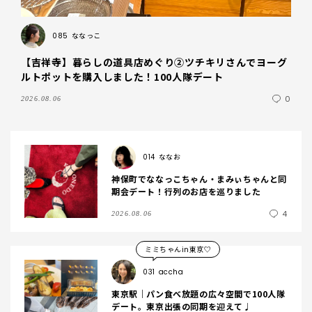
085
ななっこ
【吉祥寺】暮らしの道具店めぐり②ツチキリさんでヨーグ
ルトポットを購入しました！100人隊デート
0
2026.08.06
014
ななお
神保町でななっこちゃん・まみぃちゃんと同
期会デート！行列のお店を巡りました
4
2026.08.06
ミミちゃんin東京♡
031
accha
東京駅｜パン食べ放題の広々空間で100人隊
デート。東京出張の同期を迎えて♩