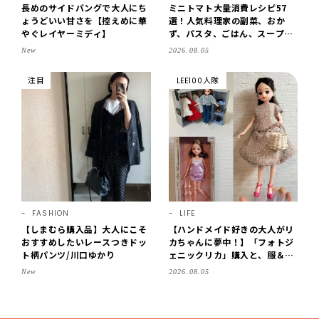
長めのサイドバングで大人にち
ミニトマト大量消費レシピ57
ょうどいい甘さを【控えめに華
選！人気料理家の副菜、おか
やぐレイヤーミディ】
ず、パスタ、ごはん、スープま
で【保存版】
New
2026.08.05
注目
LEE100人隊
FASHION
LIFE
【しまむら購入品】大人にこそ
【ハンドメイド好きの大人がリ
おすすめしたいレースつきドッ
カちゃんに夢中！】「フォトジ
ト柄パンツ/川口ゆかり
ェニックリカ」購入と、服＆ク
ローゼットの手づくり実例をご
New
2026.08.05
紹介【LEE100人隊・2026】