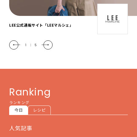
「LEE DAYS」本物志向にときめく。大人カ
ジュアル＆暮らしの雑貨
2
|
5
Ranking
ランキング
今日
レシピ
人気記事