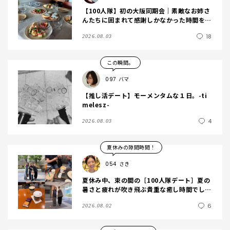
【100人隊】初の大阪同期会｜素敵なお姉さ
んたちに囲まれて感謝しかなかった時間を振
り返ります
18
2026.08.03
この瞬間。
097
バマ
【推し活デート】モーメンタムな１日。-ti
melesz-
4
2026.08.03
夏休みの隙間時間！
054
さき
夏休み中、束の間の［100人隊デート］夏の
暑さと疲れが吹き飛ぶ貴重な癒し時間でした
♩〜
6
2026.08.02