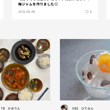
梅ジャムを作りました◎
2
2026.06.08
TB
かおりん
082
ひでみん