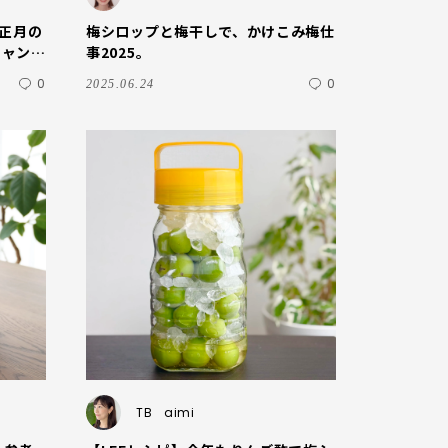
お正月の
梅シロップと梅干しで、かけこみ梅仕
シャンテ
事2025。
0
0
2025.06.24
TB
aimi