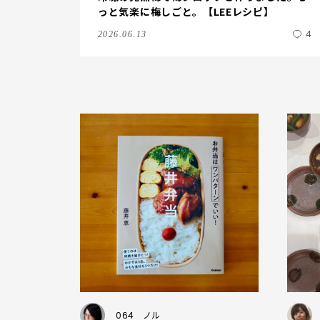
っと気楽に梅しごと。【LEEレシピ】
4
2026.06.13
064
ノル