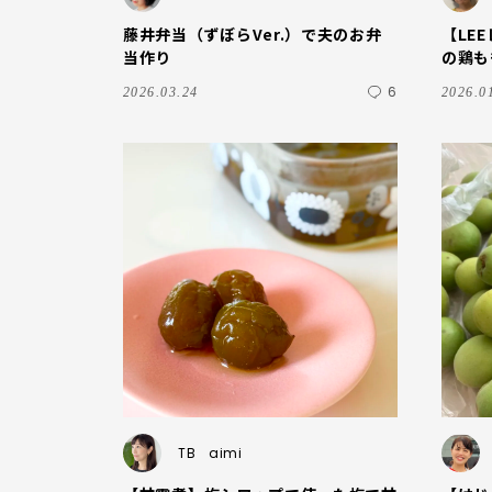
藤井弁当（ずぼらVer.）で夫のお弁
【LE
当作り
の鶏も
取り入
6
2026.03.24
2026.0
TB
aimi