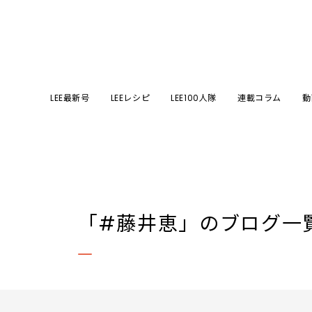
LEE最新号
LEEレシピ
LEE100人隊
連載コラム
動
「#藤井恵」
のブログ一