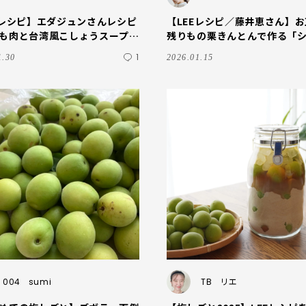
Eレシピ】エダジュンさんレシピ
【LEEレシピ／藤井恵さん】
も肉と台湾風こしょうスープを
残りもの栗きんとんで作る「
れた我が家の夕食
リー」が美味しすぎた♡
1
1.30
2026.01.15
004
sumi
TB
リエ