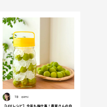
TB
aimi
【LEEレシピ】今年も梅仕事！農家さんの白