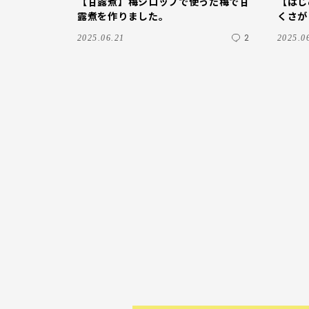
【甘露煮】梅シロップで使った梅で甘
【はじ
露煮を作りました。
くさが
シロッ
2
2025.06.21
2025.0