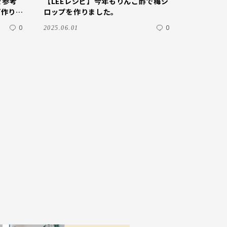
を参考
【LEEレシピ】今年もりんご酢で梅シ
り |
ロップを作りました。
0
0
2025.06.01