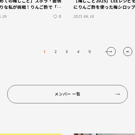
めての梅しごと】ズボラ・面倒
【梅しごと2025】LEEレシピ
りな私が挑戦！りんご酢で「梅
にりんご酢を使った梅シロップ作
プ」作ってみました
藤井恵さんレシピ
0
6.20
2025.06.10
1
2
3
4
5
メンバー 一覧