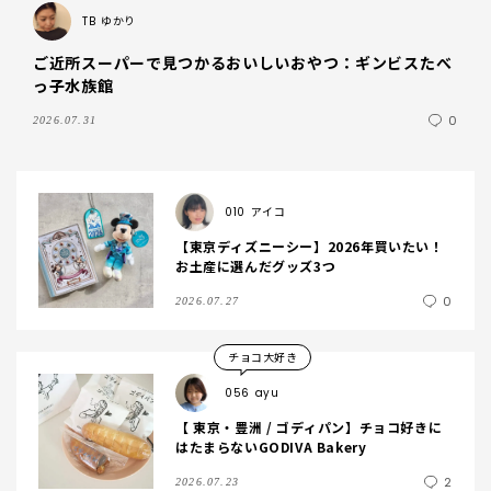
TB
ゆかり
ご近所スーパーで見つかるおいしいおやつ：ギンビスたべ
っ子水族館
0
2026.07.31
010
アイコ
【東京ディズニーシー】2026年買いたい！
お土産に選んだグッズ3つ
0
2026.07.27
チョコ大好き
056
ayu
【 東京・豊洲 / ゴディパン】チョコ好きに
はたまらないGODIVA Bakery
2
2026.07.23