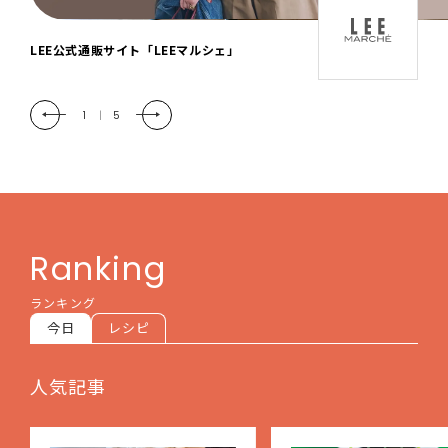
「LEE DAYS」本物志向にときめく。大人カ
ジュアル＆暮らしの雑貨
2
|
5
Ranking
ランキング
今日
レシピ
人気記事