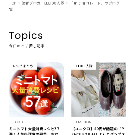
TOP
読者ブロガーLEE100人隊
「# チョコレート」のブログ一
覧
Topics
今日のイチ押し記事
レシピまとめ
LEE100人隊
FOOD
FASHION
ミニトマト大量消費レシピ57
【ユニクロ】40代が話題の「P
選！人気料理家の副菜、おか
EACE FOR ALL T」とパンプス