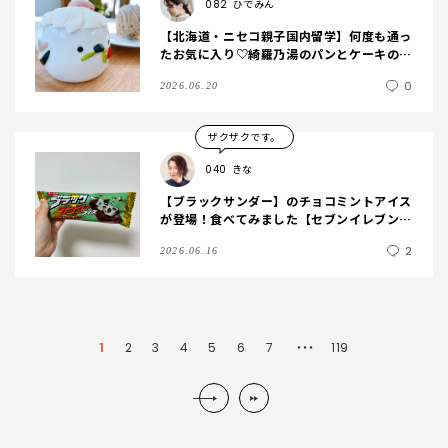
082
ひでみん
【北海道・ニセコ親子国内留学】何度も通っ
たお気に入り♡綺羅乃湯のパンとケーキのお
店「マイトリエ」＜vol.16＞
0
2026.06.20
ザクザクです。
040
きな
【ブラックサンダー】のチョコミントアイス
が登場！食べてみました【セブンイレブン限
定】
2
2026.06.16
1
2
3
4
5
6
7
119
・・・