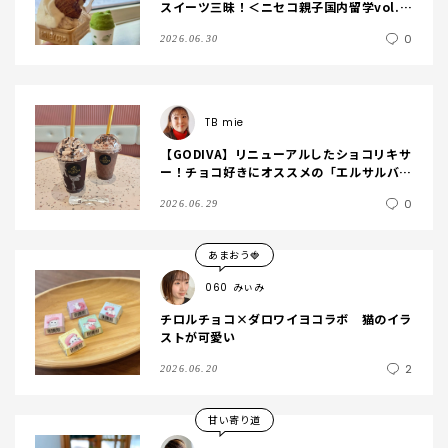
スイーツ三昧！＜ニセコ親子国内留学vol.2
0＞
0
2026.06.30
TB
mie
【GODIVA】リニューアルしたショコリキサ
ー！チョコ好きにオススメの「エルサルバド
ル カカオ99％ ダークチョコレート ショコリ
0
2026.06.29
キサー」
あまおう🍓
060
みぃみ
チロルチョコ×ダロワイヨコラボ 猫のイラ
ストが可愛い
2
2026.06.20
甘い寄り道