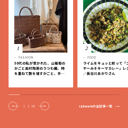
1
2
FASHION
FOOD
50代の私が惹かれた、山葡萄の
ライムをキュッと絞って「
かごと奥村陶房のうつわ展。時
ヤーみそキーマカレー」レ
を重ねて艶を増すかごと、手仕
／長谷川あかりさん
事の美しさに出会いました。【L
EE DAYS club tanpopo】
LEEwebの全記事一覧
1
|
10