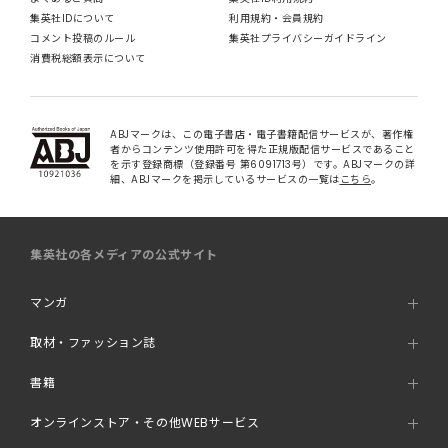
集英社IDについて
利用規約・会員規約
コメント投稿のルール
集英社プライバシーガイドライン
消費税総額表示について
ABJマークは、この電子書店・電子書籍配信サービスが、著作権
者からコンテンツ使用許可を得た正規版配信サービスであること
を示す登録商標（登録番号 第6091713号）です。ABJマークの詳
細、ABJマークを掲示しているサービスの一覧は
こちら
。
集英社の各メディアの公式サイト
マンガ
取材・ファッション誌
書籍
オンラインストア・その他WEBサービス