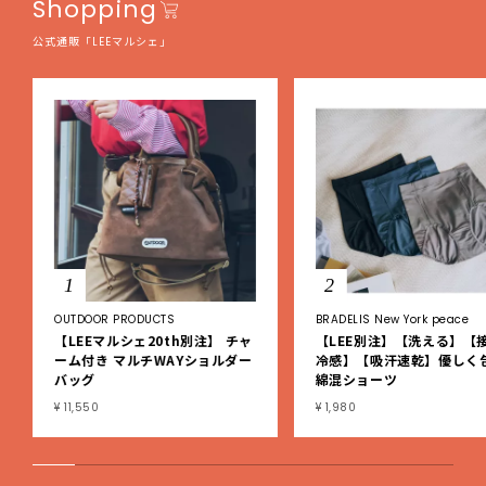
Shopping
公式通販「LEEマルシェ」
1
2
OUTDOOR PRODUCTS
BRADELIS New York peace
【LEEマルシェ20th別注】 チャ
【LEE別注】【洗える】【
ーム付き マルチWAYショルダー
冷感】【吸汗速乾】優しく
バッグ
綿混ショーツ
¥ 11,550
¥ 1,980