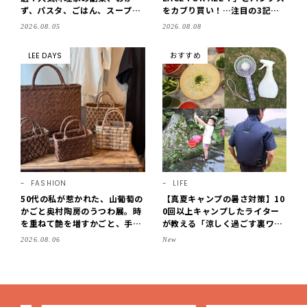
ず、パスタ、ごはん、スープま
をカブり買い！…注目の3記事
で【保存版】
をチェック♪【LEE100人隊・2
2026.08.05
2026.08.08
026】
LEE DAYS
おすすめ
FASHION
LIFE
50代の私が惹かれた、山葡萄の
【真夏キャンプの暑さ対策】10
かごと奥村陶房のうつわ展。時
0回以上キャンプしたライター
を重ねて艶を増すかごと、手仕
が教える「涼しく過ごす裏ワ
事の美しさに出会いました。
ザ」8選！効果を実感したアイ
2026.08.06
New
【LEE DAYS club tanpopo】
デアだけを伝授