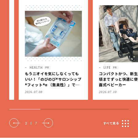
HEALTH
LIFE
PR
PR
もうニオイを気にしなくっても
コンパクトかつ、新生児か
いい！「のびのび®サロンシップ
頃までずっと快適に使える
®フィット®α （無臭性）」で、
面式ベビーカー
肩こりや足腰のダルさを出先で
2026.07.08
2026.07.10
もケア
2
|
7
すべて見る