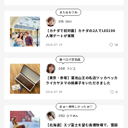
また会おうね
016
Umi
【カナダで初対面】カナダの2人でLEE100
人隊デートが実現
14
2026.07.19
食べログ百名店
058
フジコ
【東京・赤坂】溜池山王の名店ツッカベッカ
ライカヤヌマの焼菓子をいただきました
0
2026.07.09
あぁ〜美味しかったぁ♡
082
ひでみん
【北海道】エゾ富士を望む高橋牧場で、雪国