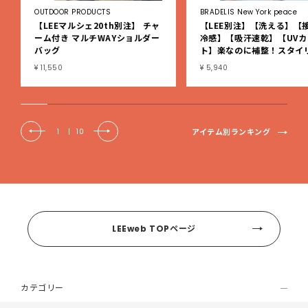
OUTDOOR PRODUCTS
BRADELIS New York peace
【LEEマルシェ20th別注】 チャ
【LEE別注】【洗える】【
ーム付き マルチWAYショルダー
冷感】【吸汗速乾】【UVカ
バッグ
ト】楽なのに補整！スタイ
シュ綿混ブラキャミ
¥ 11,550
¥ 5,940
アイテム別ランキング
1
|
10
LEEweb TOPページ
カテゴリー