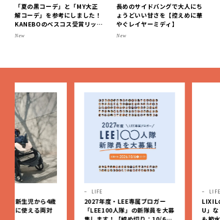
「夏の黒コーデ」と「MY大正
長めのサイドバングで大人にち
解コーデ」を参考にしました！
ょうどいい甘さを【控えめに華
KANEBOのベスコス受賞リップ
やぐレイヤーミディ】
購入も。LEE8・9月号を読んだ
New
New
6人の感想【LEE100人隊のレビ
ューvol.6・2026】
LIFE
LIFE
PR
2027年度・LEE専属ブロガー
LIXILの新シャワーヘッド「
「LEE100人隊」の新隊員を大募
U」なら、5つの水流で美容
集します！【締め切り：10/6
も節水も！