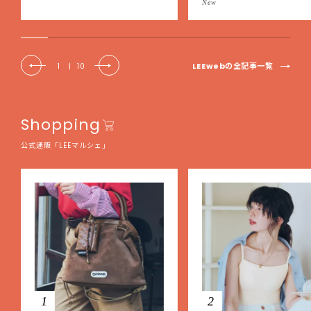
New
EE DAYS club tanpopo】
LEEwebの全記事一覧
1
|
10
Shopping
公式通販「LEEマルシェ」
1
2