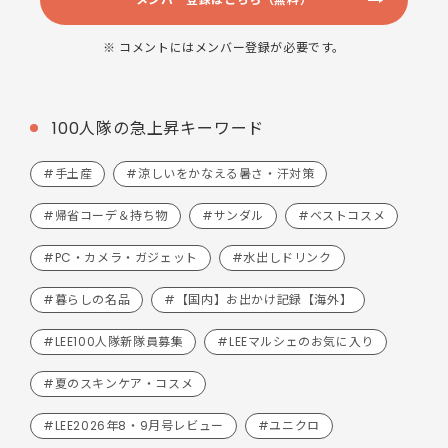
※ コメントにはメンバー登録が必要です。
100人隊の急上昇キーワード
#手土産
#涼しいをかなえる暑さ・汗対策
#帰省コーデ＆持ち物
#サンダル
#ベストコスメ
#PC・カメラ・ガジェット
#水出しドリンク
#暮らしの名品
#【国内】お出かけ記録【海外】
#LEE100人隊新隊員募集
#LEEマルシェのお気に入り
#夏のスキンケア・コスメ
#LEE2026年8・9月号レビュー
#ユニクロ