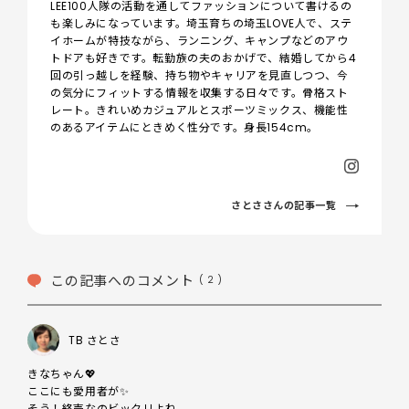
LEE100人隊の活動を通してファッションについて書けるの
も楽しみになっています。埼玉育ちの埼玉LOVE人で、ステ
イホームが特技ながら、ランニング、キャンプなどのアウ
トドアも好きです。転勤族の夫のおかげで、結婚してから4
回の引っ越しを経験、持ち物やキャリアを見直しつつ、今
の気分にフィットする情報を収集する日々です。骨格スト
レート。きれいめカジュアルとスポーツミックス、機能性
のあるアイテムにときめく性分です。身長154cm。
さとささんの記事一覧
この記事へのコメント
( 2 )
TB さとさ
きなちゃん💖

ここにも愛用者が✨

そう！終売なのビックリよね。
