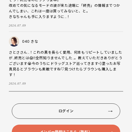
改めての気になるモードの波が来た途端に「終売」の情報までつか
んでしまい、これは一度は買ってみないと、と。

きなちゃんも手に入りますように…！
2026.07.09
040 きな
さとささん…！これの黒を長らく愛用、何本もリピートしていました
が…終売とは😱‼️全然知りませんでした…。教えていただきありがとう
ございます😭今のうちにドラッグストア巡ってきます💨塗ったお写
真見るとブラウンも素敵ですね♡見つけたらブラウンも購入しま
す！
2026.07.09
ログイン
メンバー登録はこちら（無料）