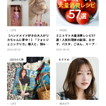
LIFE
FOOD
【ハンドメイド好きの大人がリ
ミニトマト大量消費レシピ57
カちゃんに夢中！】「フォトジ
選！人気料理家の副菜、おか
ェニックリカ」購入と、服＆ク
ず、パスタ、ごはん、スープま
ローゼットの手づくり実例をご
で【保存版】
2026.08.05
2026.08.05
紹介【LEE100人隊・2026】
LEE100人隊
おすすめ
LIFE
BEAUTY