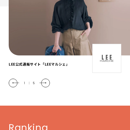
「LEE DAYS」本物志向にときめく。大人カ
ジュアル＆暮らしの雑貨
2
|
5
Ranking