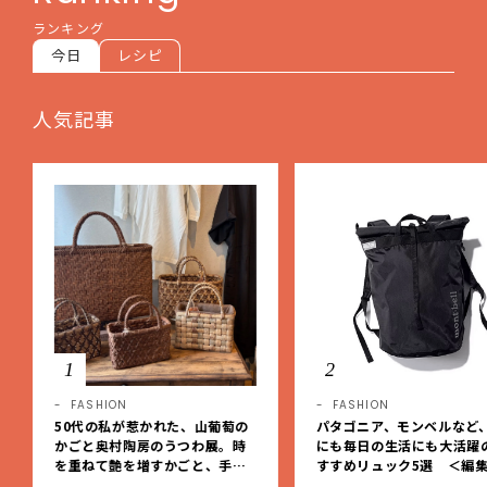
ランキング
今日
レシピ
人気記事
1
2
FASHION
FASHION
50代の私が惹かれた、山葡萄の
パタゴニア、モンベルなど
かごと奥村陶房のうつわ展。時
にも毎日の生活にも大活躍
を重ねて艶を増すかごと、手仕
すすめリュック5選 ＜編
事の美しさに出会いました。【L
レクト＞【LEEマルシェ】