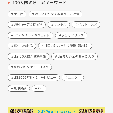
100人隊の急上昇キーワード
#手土産
#涼しいをかなえる暑さ・汗対策
#帰省コーデ＆持ち物
#サンダル
#ベストコスメ
#PC・カメラ・ガジェット
#水出しドリンク
#暮らしの名品
#【国内】お出かけ記録【海外】
#LEE100人隊新隊員募集
#LEEマルシェのお気に入り
#夏のスキンケア・コスメ
#LEE2026年8・9月号レビュー
#ユニクロ
#無印良品
#GU