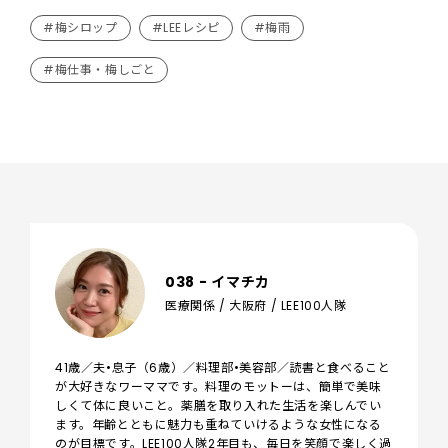
#梅シロップ
#LEEレシピ
#梅雨
#梅仕事・梅しごと
038 - イマチカ
医療関係 / 大阪府 / LEE100人隊
41歳／夫•息子（6歳）／料理部•美容部／読書と食べること
が大好きなワーママです。料理のモットーは、簡単で美味
しくて体に良いこと。薬膳を取り入れた生活を楽しんでい
ます。年齢とともに魅力も重ねていけるような女性になる
のが目標です。LEE100人隊2年目も、毎日を笑顔で楽しく過