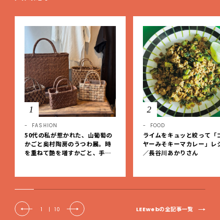
1
2
FASHION
FOOD
50代の私が惹かれた、山葡萄の
ライムをキュッと絞って「
かごと奥村陶房のうつわ展。時
ヤーみそキーマカレー」レ
を重ねて艶を増すかごと、手仕
／長谷川あかりさん
事の美しさに出会いました。【L
EE DAYS club tanpopo】
LEEwebの全記事一覧
1
|
10