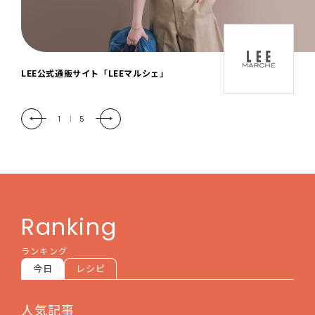
「LEE DAYS」本物志向にときめく。大人カ
ジュアル＆暮らしの雑貨
2
|
5
Ranking
ランキング
今日
レシピ
人気記事