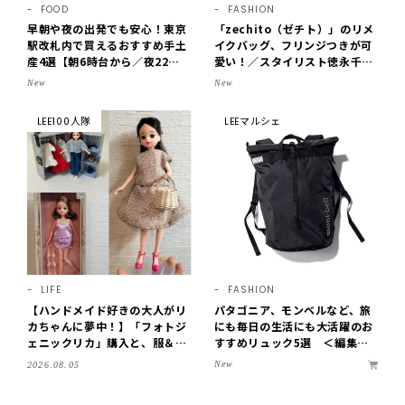
FOOD
FASHION
早朝や夜の出発でも安心！東京
「zechito（ゼチト）」のリメ
駅改札内で買えるおすすめ手土
イクバッグ、フリンジつきが可
産4選【朝6時台から／夜22時
愛い！／スタイリスト徳永千夏
まで営業】
さん【おやこども名品】
New
New
LEE100人隊
LEEマルシェ
LIFE
FASHION
【ハンドメイド好きの大人がリ
パタゴニア、モンベルなど、旅
カちゃんに夢中！】「フォトジ
にも毎日の生活にも大活躍のお
ェニックリカ」購入と、服＆ク
すすめリュック5選 ＜編集部
ローゼットの手づくり実例をご
セレクト＞【LEEマルシェ】
New
2026.08.05
紹介【LEE100人隊・2026】