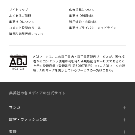
サイトマップ
広告掲載について
よくあるご質問
集英社ID利用規約
集英社IDについて
利用規約・会員規約
コメント投稿のルール
集英社プライバシーガイドライン
消費税総額表示について
ABJマークは、この電子書店・電子書籍配信サービスが、著作権
者からコンテンツ使用許可を得た正規版配信サービスであること
を示す登録商標（登録番号 第6091713号）です。ABJマークの詳
細、ABJマークを掲示しているサービスの一覧は
こちら
。
集英社の各メディアの公式サイト
マンガ
取材・ファッション誌
書籍