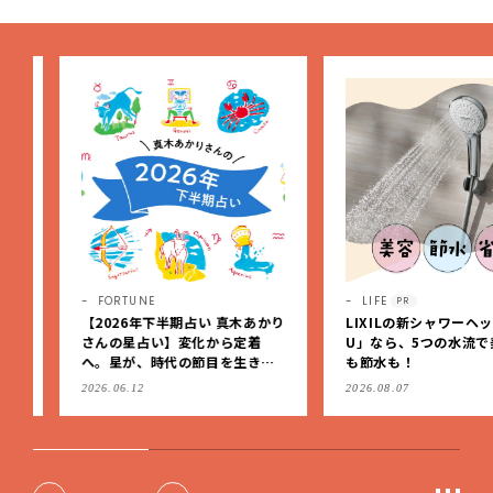
FORTUNE
LIFE
PR
【2026年下半期占い 真木あかり
LIXILの新シャワーヘッド「
さんの星占い】変化から定着
U」なら、5つの水流で美容
へ。星が、時代の節目を生きる
も節水も！
私たちを導く
2026.06.12
2026.08.07