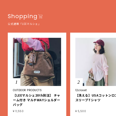
Shopping
公式通販「LEEマルシェ」
1
2
OUTDOOR PRODUCTS
12closet
【LEEマルシェ20th別注】 チャ
【洗える】USAコットンロ
ーム付き マルチWAYショルダー
スリーブTシャツ
バッグ
¥ 11,550
¥ 5,500