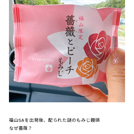
福山SAを出発後、配られた謎のもみじ饅頭
なぜ薔薇？