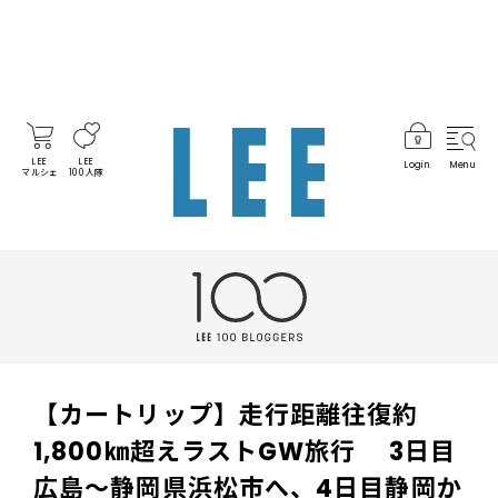
LEE
LEE
Login
Menu
マルシェ
100人隊
【カートリップ】走行距離往復約
1,800㎞超えラストGW旅行 3日目
広島～静岡県浜松市へ、4日目静岡か