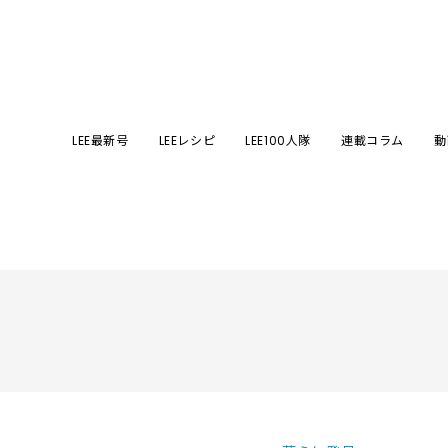
LEE最新号
LEEレシピ
LEE100人隊
連載コラム
動