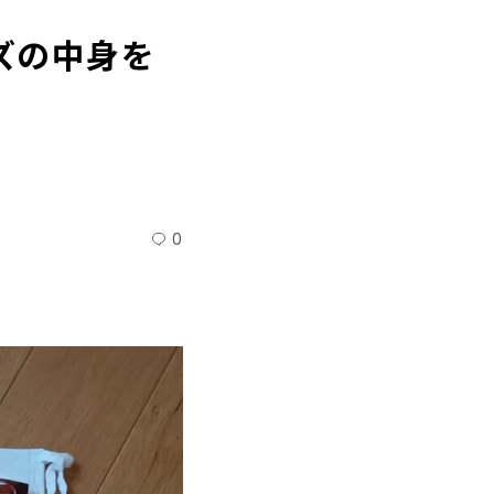
ズの中身を
0