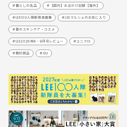
#暮らしの名品
#【国内】お出かけ記録【海外】
#LEE100人隊新隊員募集
#LEEマルシェのお気に入り
#夏のスキンケア・コスメ
#LEE2026年8・9月号レビュー
#ユニクロ
#無印良品
#GU