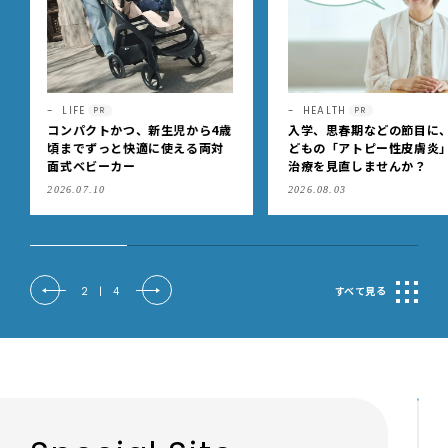
HEALTH
HEALTH
PR
PR
入学、思春期などの節目に、子
もうニオイを気にしなくっ
どもの「アトピー性皮膚炎」の
いい！「のびのび®サロン
治療を見直しませんか？
®フィット®α （無臭性）」
肩こりや足腰のダルさを出
2026.08.03
2026.07.08
もケア
2
|
4
すべて見る