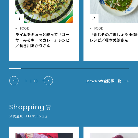
1
2
FOOD
FOOD
ライムをキュッと絞って「ゴー
「青じそのごましょうゆ漬
ヤーみそキーマカレー」レシピ
レシピ／榎本美沙さん
／長谷川あかりさん
LEEwebの全記事一覧
1
|
10
Shopping
公式通販「LEEマルシェ」