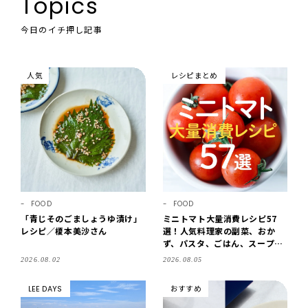
Topics
今日のイチ押し記事
人気
レシピまとめ
FOOD
FOOD
「青じそのごましょうゆ漬け」
ミニトマト大量消費レシピ57
レシピ／榎本美沙さん
選！人気料理家の副菜、おか
ず、パスタ、ごはん、スープま
で【保存版】
2026.08.02
2026.08.05
LEE DAYS
おすすめ