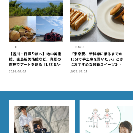
LIFE
FOOD
【香川・日帰り旅へ】地中美術
「東京駅、新幹線に乗るまでの
館、直島新美術館など、真夏の
15分で手土産を買いたい」とき
直島でアートを巡る【LEE DAY
におすすめな最新スイーツ3選
S club ミワコ】
【東京駅改札内・朝8時開店】
2026.08.05
2026.08.05