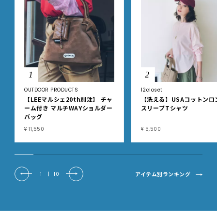
1
2
OUTDOOR PRODUCTS
12closet
【LEEマルシェ20th別注】 チャ
【洗える】USAコットンロ
ーム付き マルチWAYショルダー
スリーブTシャツ
バッグ
¥ 11,550
¥ 5,500
アイテム別ランキング
1
|
10