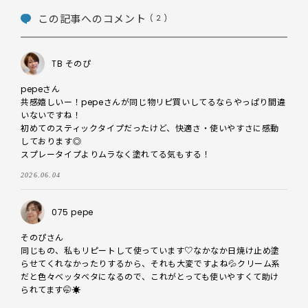
この記事へのコメント
( 2 )
TB そのぴ
pepeさん

共感嬉しいー！pepeさんが同じ物リピ買いしてるならやっぱり間違
いないですね！

初めてのスティックタイプだったけど、快適さ・使いやすさに感動
しております◎

スプレータイプよりムラなく塗れてる気もする！
2026.06.04
075 pepe
そのぴさん

同じもの、私もリピートして使っています♡なかなか日焼け止め塗
らせてくれなかったりするから、それも大変ですよね💦クリーム系
だと色々ベッタベタになるので、これがとっても使いやすくて助け
られてます🤭☀️