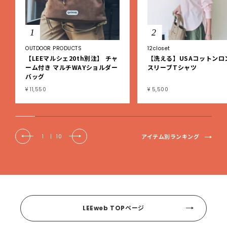
1
2
OUTDOOR PRODUCTS
12closet
【LEEマルシェ20th別注】 チャ
【洗える】USAコットンロ
ーム付き マルチWAYショルダー
スリーブTシャツ
バッグ
¥ 11,550
¥ 5,500
アイテム別ランキング
1
|
10
LEEweb TOPページ