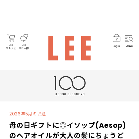
LEE
LEE
Login
Menu
マルシェ
100人隊
2026年5月のお題
母の日ギフトに◎イソップ(Aesop)
のヘアオイルが大人の髪にちょうど