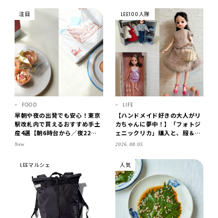
注目
LEE100人隊
FOOD
LIFE
早朝や夜の出発でも安心！東京
【ハンドメイド好きの大人がリ
駅改札内で買えるおすすめ手土
カちゃんに夢中！】「フォトジ
産4選【朝6時台から／夜22時
ェニックリカ」購入と、服＆ク
まで営業】
ローゼットの手づくり実例をご
New
2026.08.05
紹介【LEE100人隊・2026】
LEEマルシェ
人気