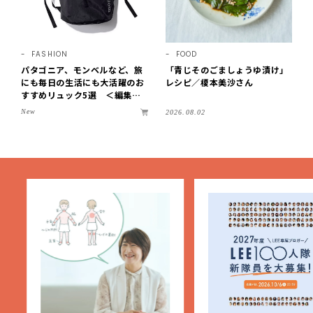
FASHION
FOOD
パタゴニア、モンベルなど、旅
「青じそのごましょうゆ漬け」
にも毎日の生活にも大活躍のお
レシピ／榎本美沙さん
すすめリュック5選 ＜編集部
セレクト＞【LEEマルシェ】
New
2026.08.02