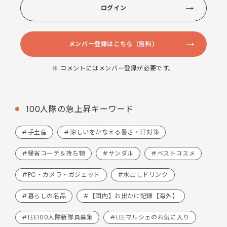
ログイン
メンバー登録はこちら（無料）
※ コメントにはメンバー登録が必要です。
100人隊の急上昇キーワード
#手土産
#涼しいをかなえる暑さ・汗対策
#帰省コーデ＆持ち物
#サンダル
#ベストコスメ
#PC・カメラ・ガジェット
#水出しドリンク
#暮らしの名品
#【国内】お出かけ記録【海外】
#LEE100人隊新隊員募集
#LEEマルシェのお気に入り