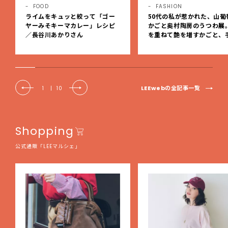
FOOD
FASHION
ライムをキュッと絞って「ゴー
50代の私が惹かれた、山葡
ヤーみそキーマカレー」レシピ
かごと奥村陶房のうつわ展
／長谷川あかりさん
を重ねて艶を増すかごと、
事の美しさに出会いました
EE DAYS club tanpopo
LEEwebの全記事一覧
1
|
10
Shopping
公式通販「LEEマルシェ」