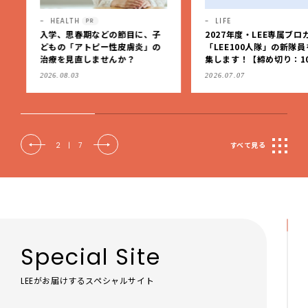
HEALTH
LIFE
PR
入学、思春期などの節目に、子
2027年度・LEE専属ブロガ
どもの「アトピー性皮膚炎」の
「LEE100人隊」の新隊員
治療を見直しませんか？
集します！【締め切り：10/
（火）】
2026.08.03
2026.07.07
2
|
7
すべて見る
Special Site
LEEがお届けするスペシャルサイト