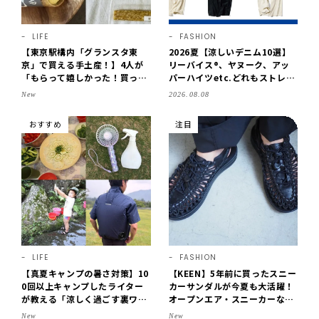
LIFE
FASHION
【東京駅構内「グランスタ東
2026夏【涼しいデニム10選】
京」で買える手土産！】4人が
リーバイス®、ヤヌーク、アッ
「もらって嬉しかった！買って
パーハイツetc.どれもストレス
よかった」スイーツを拝見♪G
フリーなはき心地！
New
2026.08.08
OD BLESS BUTTERのバター
菓子、SOBAPのミニクレー
おすすめ
注目
プ…etc.【2026】
LIFE
FASHION
【真夏キャンプの暑さ対策】10
【KEEN】5年前に買ったスニー
0回以上キャンプしたライター
カーサンダルが今夏も大活躍！
が教える「涼しく過ごす裏ワ
オープンエア・スニーカーなら
ザ」8選！効果を実感したアイ
涼しくて歩きやすい【LEE編集
New
New