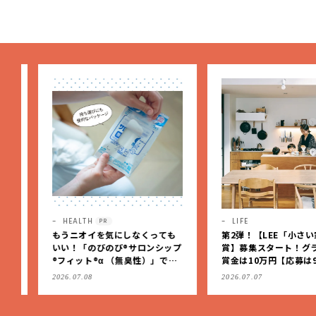
デアだけを伝授
部の「お気に入り、語らせ
て！」#71】
HEALTH
LIFE
PR
もうニオイを気にしなくっても
第2弾！【LEE「小さい家
いい！「のびのび®サロンシップ
賞】募集スタート！グラン
®フィット®α （無臭性）」で、
賞金は10万円【応募は9月1
肩こりや足腰のダルさを出先で
（日）まで】
2026.07.08
2026.07.07
もケア