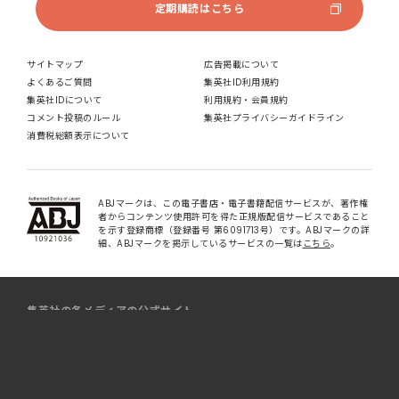
定期購読はこちら
サイトマップ
広告掲載について
よくあるご質問
集英社ID利用規約
集英社IDについて
利用規約・会員規約
コメント投稿のルール
集英社プライバシーガイドライン
消費税総額表示について
ABJマークは、この電子書店・電子書籍配信サービスが、著作権
者からコンテンツ使用許可を得た正規版配信サービスであること
を示す登録商標（登録番号 第6091713号）です。ABJマークの詳
細、ABJマークを掲示しているサービスの一覧は
こちら
。
集英社の各メディアの公式サイト
マンガ
取材・ファッション誌