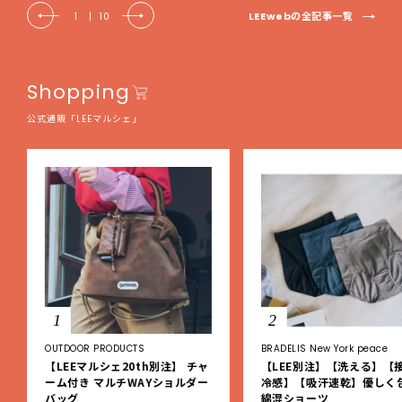
LEEwebの全記事一覧
1
|
10
Shopping
公式通販「LEEマルシェ」
1
2
OUTDOOR PRODUCTS
BRADELIS New York peace
【LEEマルシェ20th別注】 チャ
【LEE別注】【洗える】【
ーム付き マルチWAYショルダー
冷感】【吸汗速乾】優しく
バッグ
綿混ショーツ