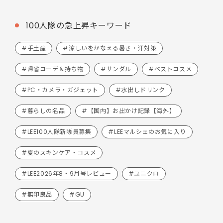
100人隊の急上昇キーワード
#手土産
#涼しいをかなえる暑さ・汗対策
#帰省コーデ＆持ち物
#サンダル
#ベストコスメ
#PC・カメラ・ガジェット
#水出しドリンク
#暮らしの名品
#【国内】お出かけ記録【海外】
#LEE100人隊新隊員募集
#LEEマルシェのお気に入り
#夏のスキンケア・コスメ
#LEE2026年8・9月号レビュー
#ユニクロ
#無印良品
#GU