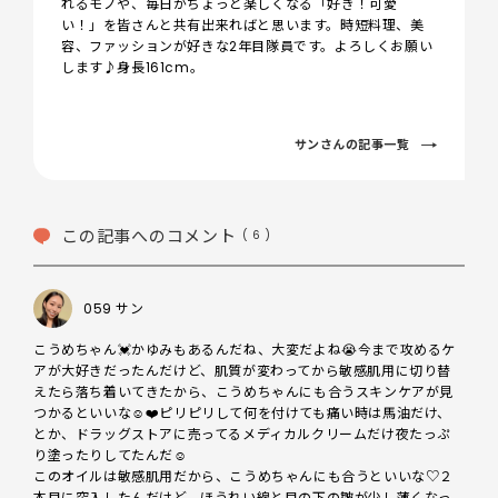
れるモノや、毎日がちょっと楽しくなる「好き！可愛
い！」を皆さんと共有出来ればと思います。時短料理、美
容、ファッションが好きな2年目隊員です。よろしくお願い
します♪身長161cm。
サンさんの記事一覧
この記事へのコメント
( 6 )
059 サン
こうめちゃん💓かゆみもあるんだね、大変だよね😭今まで攻めるケ
アが大好きだったんだけど、肌質が変わってから敏感肌用に切り替
えたら落ち着いてきたから、こうめちゃんにも合うスキンケアが見
つかるといいな☺️❤️ピリピリして何を付けても痛い時は馬油だけ、
とか、ドラッグストアに売ってるメディカルクリームだけ夜たっぷ
り塗ったりしてたんだ☺️

このオイルは敏感肌用だから、こうめちゃんにも合うといいな♡２
本目に突入したんだけど、ほうれい線と目の下の皺が少し薄くなっ