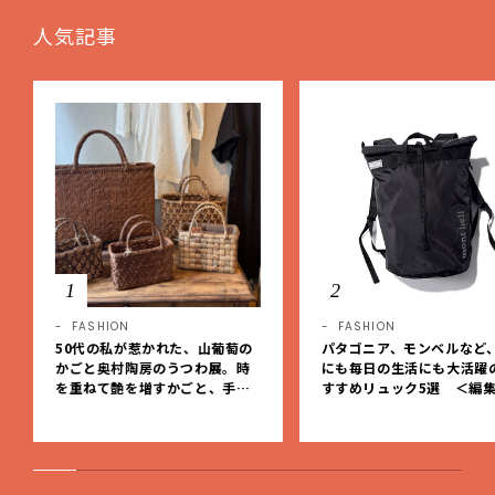
人気記事
1
2
FASHION
FASHION
50代の私が惹かれた、山葡萄の
パタゴニア、モンベルなど
かごと奥村陶房のうつわ展。時
にも毎日の生活にも大活躍
を重ねて艶を増すかごと、手仕
すすめリュック5選 ＜編
事の美しさに出会いました。【L
レクト＞【LEEマルシェ】
EE DAYS club tanpopo】