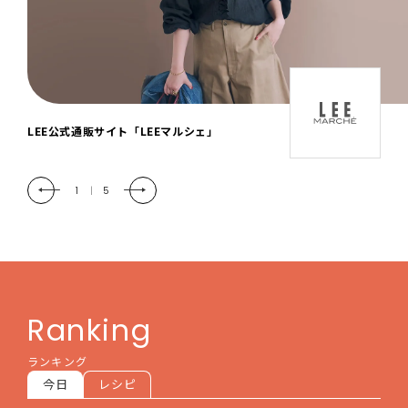
「LEE DAYS」本物志向にときめく。大人カ
ジュアル＆暮らしの雑貨
2
|
5
Ranking
ランキング
今日
レシピ