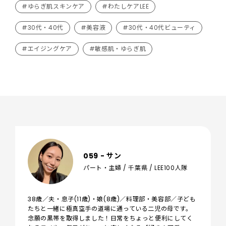
#ゆらぎ肌スキンケア
#わたしケアLEE
#30代・40代
#美容液
#30代・40代ビューティ
#エイジングケア
#敏感肌・ゆらぎ肌
059 - サン
パート・主婦 / 千葉県 / LEE100人隊
38歳／夫・息子(11歳)・娘(8歳)／料理部・美容部／子ども
たちと一緒に極真空手の道場に通っている二児の母です。
念願の黒帯を取得しました！日常をちょっと便利にしてく