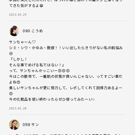
てきた気がするよ😁
2025.05.29
090 こうめ
サンちゃーん♡

シミ・シワ・かゆみ・脱皮！！いい出したらきりがない私の肌悩み
😢

『しかし！

そんな事でめげる私ではない！』

って、サンちゃんかっこいー😍😍😍　

今はこの数年で、一番肌の状態が良いんじゃない、ってすごい事だ
よね😍

美しいサンちゃんが更に努力して、レポしてくれて説得力あるよー
😍

今の化粧品を使い終わったらぜひ使ってみたーい✨️
2025.05.28
059 サン