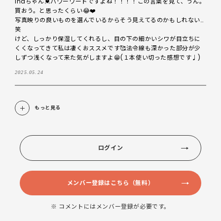
inaちゃん💓パワーワードですよね！！！！この言葉を見て、うん。
買おう。と思ったくらい😂❤️

写真映りの良いものを選んでいるからそう見えてるのかもしれない…
笑　

けど、しっかり保湿してくれるし、目の下の細かいシワが目立ちに
くくなってきて私は凄くおススメです🥰法令線も深かった部分が少
しずつ浅くなって来た気がしますよ😁(１本使い切った感想です♩)
2025.05.24
もっと見る
ログイン
メンバー登録はこちら（無料）
※ コメントにはメンバー登録が必要です。