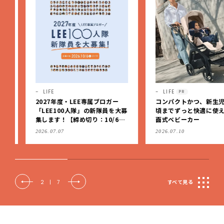
LIFE
LIFE
PR
2027年度・LEE専属ブロガー
コンパクトかつ、新生児か
「LEE100人隊」の新隊員を大募
頃までずっと快適に使える
集します！【締め切り：10/6
面式ベビーカー
（火）】
2026.07.07
2026.07.10
2
|
7
すべて見る