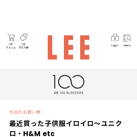
LEE
LEE
Login
Menu
マルシェ
100人隊
今日のお買い物
最近買った子供服イロイロ〜ユニク
ロ・H&M etc