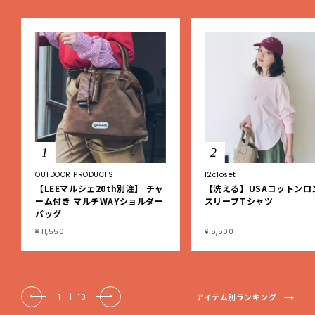
1
2
OUTDOOR PRODUCTS
12closet
【LEEマルシェ20th別注】 チャ
【洗える】USAコットンロ
ーム付き マルチWAYショルダー
スリーブTシャツ
バッグ
¥ 11,550
¥ 5,500
アイテム別ランキング
1
|
10