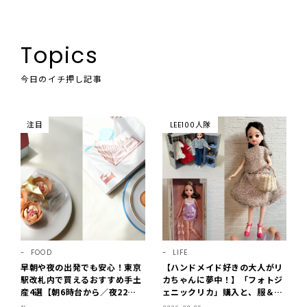
Topics
今日のイチ押し記事
注目
LEE100人隊
FOOD
LIFE
早朝や夜の出発でも安心！東京
【ハンドメイド好きの大人がリ
駅改札内で買えるおすすめ手土
カちゃんに夢中！】「フォトジ
産4選【朝6時台から／夜22時
ェニックリカ」購入と、服＆ク
まで営業】
ローゼットの手づくり実例をご