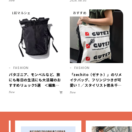
New
2026.08.05
紹介【LEE100人隊・2026】
LEEマルシェ
おすすめ
FASHION
FASHION
パタゴニア、モンベルなど、旅
「zechito（ゼチト）」のリメ
にも毎日の生活にも大活躍のお
イクバッグ、フリンジつきが可
すすめリュック5選 ＜編集部
愛い！／スタイリスト徳永千夏
セレクト＞【LEEマルシェ】
さん【おやこども名品】
New
New