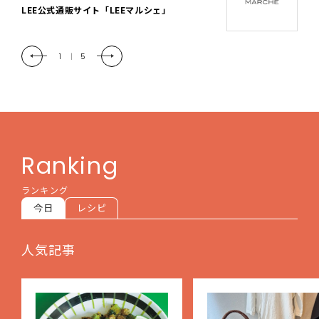
「LEE DAYS」本物志向にときめく。大人カ
ジュアル＆暮らしの雑貨
2
|
5
Ranking
ランキング
今日
レシピ
人気記事