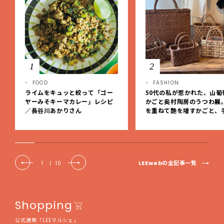
1
2
FOOD
FASHION
ライムをキュッと絞って「ゴー
50代の私が惹かれた、山葡
ヤーみそキーマカレー」レシピ
かごと奥村陶房のうつわ展
／長谷川あかりさん
を重ねて艶を増すかごと、
事の美しさに出会いました
EE DAYS club tanpopo
LEEwebの全記事一覧
1
|
10
Shopping
公式通販「LEEマルシェ」