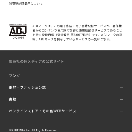
消費税総額表示について
ABJマークは、この電子書店・電子書籍配信サービスが、著作権
者からコンテンツ使用許可を得た正規版配信サービスであること
を示す登録商標（登録番号 第6091713号）です。ABJマークの詳
細、ABJマークを掲示しているサービスの一覧は
こちら
。
集英社の各メディアの公式サイト
マンガ
取材・ファッション誌
書籍
オンラインストア・その他WEBサービス
© SHUEISHA Inc. All Rights Reserved.