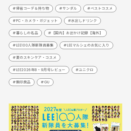
#帰省コーデ＆持ち物
#サンダル
#ベストコスメ
#PC・カメラ・ガジェット
#水出しドリンク
#暮らしの名品
#【国内】お出かけ記録【海外】
#LEE100人隊新隊員募集
#LEEマルシェのお気に入り
#夏のスキンケア・コスメ
#LEE2026年8・9月号レビュー
#ユニクロ
#無印良品
#GU